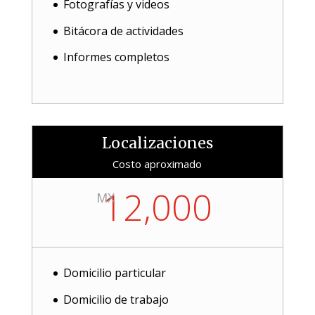
Fotografías y videos
Bitácora de actividades
Informes completos
Localizaciones
Costo aproximado
12,000
MX
Domicilio particular
Domicilio de trabajo