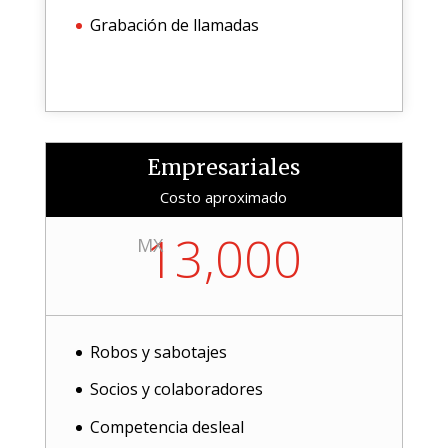
Grabación de llamadas
Empresariales
Costo aproximado
13,000
MX
Robos y sabotajes
Socios y colaboradores
Competencia desleal