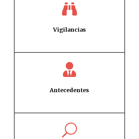

Vigilancias

Antecedentes
U