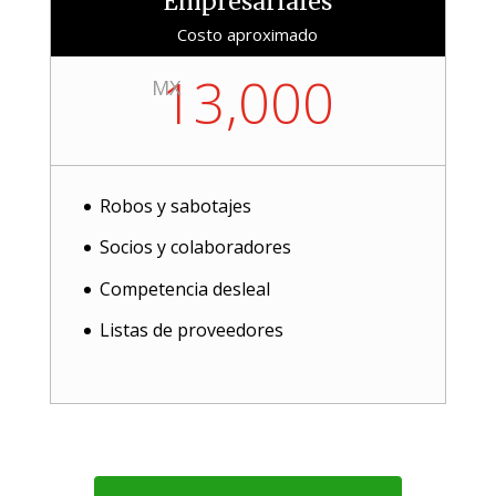
Empresariales
Costo aproximado
13,000
MX
Robos y sabotajes
Socios y colaboradores
Competencia desleal
Listas de proveedores